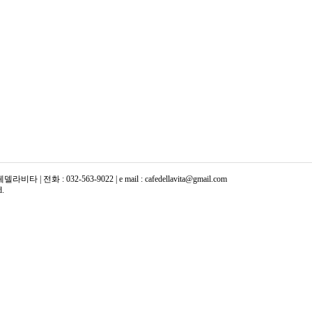
화 : 032-563-9022 | e mail : cafedellavita@gmail.com
d.