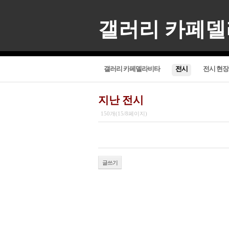
갤러리 카페
갤러리 카페델라비타
전시
전시 현장
지난 전시
150개(15/8페이지)
글쓰기