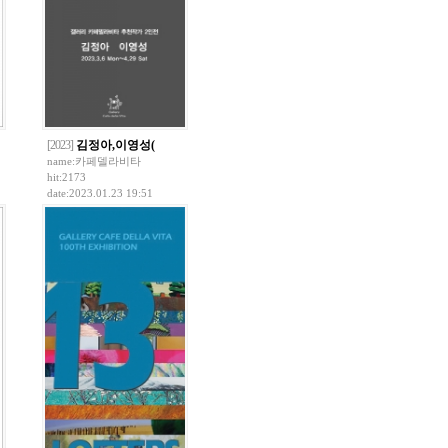
[2023]
김정아,이영성(
name:
카페델라비타
hit:2173
date:2023.01.23 19:51