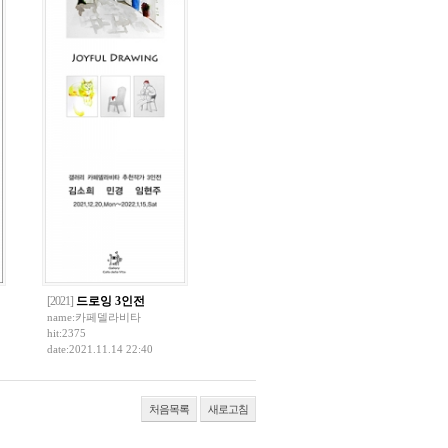
[2021]
드로잉 3인전
name:
카페델라비타
hit:2375
date:2021.11.14 22:40
처음목록
새로고침