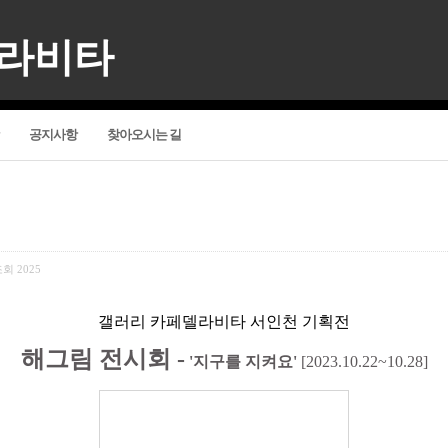
델라비타
공지사항
찾아오시는 길
조회
2025
갤러리 카페델라비타 서인천 기획전
해그림 전시회
-
'지구를 지켜요
'
[2023.10
.22~10.28]