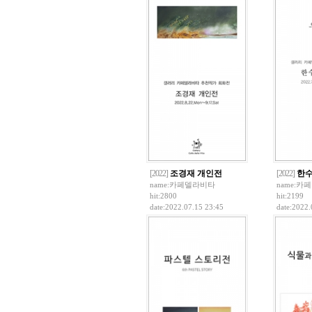
[2022]
조경재 개인전
[2022]
한수
name:
카페델라비타
name:
카페
hit:2800
hit:2199
date:2022.07.15 23:45
date:2022.