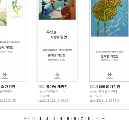
숙 개인전
[2022]
윤다님 개인전
[2022]
임혜영 개인전
델라비타
name:
카페델라비타
name:
카페델라비타
hit:3119
hit:2531
02.26 23:35
date:2021.12.19 18:39
date:2021.12.15 18:34
1
2
3
4
5
6
7
8