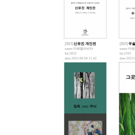
[2023]
신유진 개인전
[2023]
우솔
name:
카페델라비타
name:
카페
hit:2833
hit:2591
date:2023.06.04 21:42
date:2023.