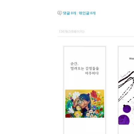
댓글
0
개
|
엮인글
0
개
150개(3/8페이지)