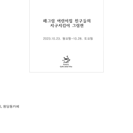
,
회
원당동카페