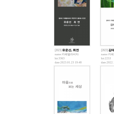
[2023]
유운선, 최연
[2023]
김태
name:
카페델라비타
name:
카페
hit:3363
hit:2253
date:2023.01.23 19:48
date:2022.