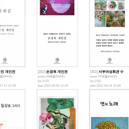
진 개인전
[2022]
손경옥 개인전
[2022]
서부여성회관 수
델라비타
name:
카페델라비타
name:
카페델라비타
hit:3535
hit:2162
07.15 23:39
date:2022.06.05 21:42
date:2022.04.24 16:09