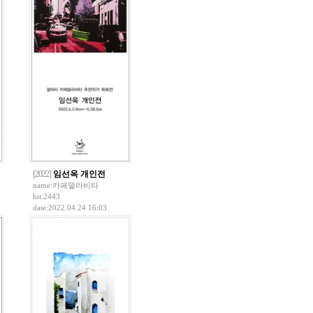
[2022]
임선옥 개인전
name:
카페델라비타
hit:2443
date:2022.04.24 16:03