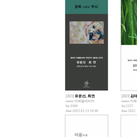
[2023]
유운선, 최연
[2023]
김태
name:
카페델라비타
name:
카페
hit:3369
hit:2257
date:2023.01.23 19:48
date:2022.