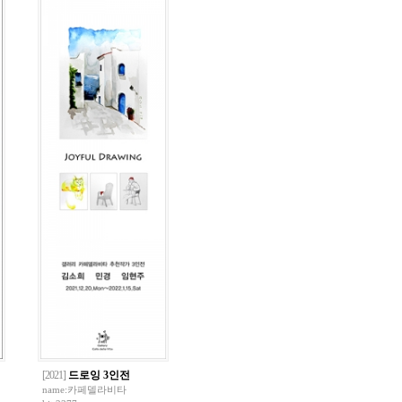
[2021]
드로잉 3인전
name:
카페델라비타