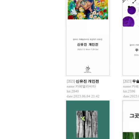
[2023]
신유진 개인전
[2023]
우솔
name:
카페델라비타
name:
카페
hit:2840
hit:2596
date:2023.06.04 21:42
date:2023.