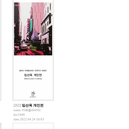
[2022]
임선옥 개인전
name:
카페델라비타
hit:2449
date:2022.04.24 16:03