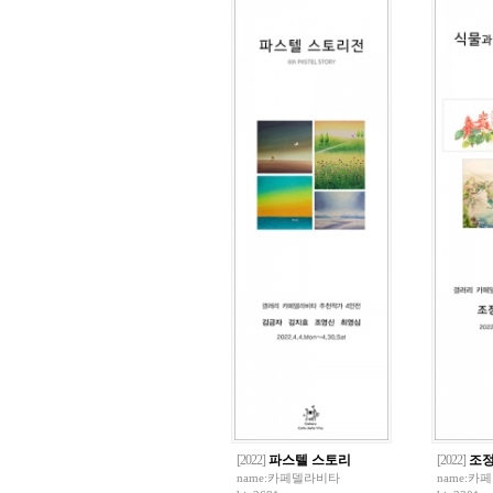
[2022]
파스텔 스토리
[2022]
조정
name:
카페델라비타
name:
카페