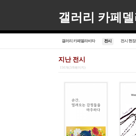
갤러리 카페
갤러리 카페델라비타
전시
전시 현장
지난 전시
150개(3/8페이지)