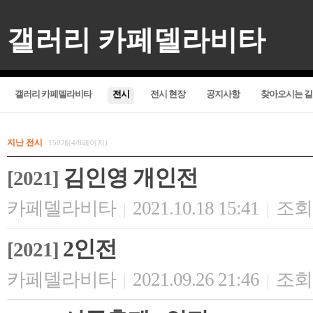
갤러리 카페델라비타
갤러리 카페델라비타
전시
전시 현장
공지사항
찾아오시는 길
지난 전시
150개(4/8페이지)
김인영 개인전
[2021]
카페델라비타
2021.10.18 15:41
조회 
|
|
2인전
[2021]
카페델라비타
2021.09.26 21:46
조회 
|
|