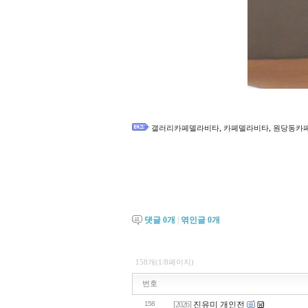
,
,
갤러리카페델라비타
카페델라비타
원당동카
댓글
0
개
|
엮인글
0
개
158개(1/8페이지)
번호
158
[2026]
진유미 개인전