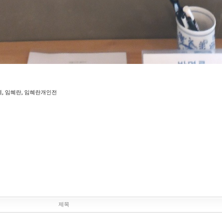
,
,
페
임혜란
임혜란개인전
제목