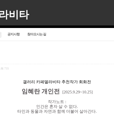
델라비타
공지사항
찾아오시는 길
조회
735
갤러리 카페델라비타 추천작가 회화전
임혜란 개인전
[2025.9
.29~10.25]
작가노트 :
인간은 혼자 살 수 없다.
타인과 동물과 자연과 함께 더불어 살아간다.