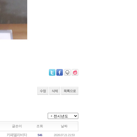
수정
삭제
목록으로
글쓴이
조회
날짜
카페델라비타
546
2026.07.21 21:53