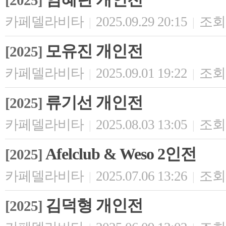
[2025]
카페델라비타
2025.09.29 20:15
조회 
|
|
모유진 개인전
[2025]
카페델라비타
2025.09.01 19:22
조회 
|
|
류기선 개인전
[2025]
카페델라비타
2025.08.03 13:05
조회 
|
|
Afelclub & Weso 2인전
[2025]
카페델라비타
2025.07.06 13:26
조회 
|
|
김덕형 개인전
[2025]