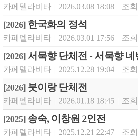
카페델라비타
2026.03.08 18:08
조회 
|
|
한국화의 정석
[2026]
카페델라비타
2026.03.01 17:56
조회 
|
|
서묵향 단체전 - 서묵향 
[2026]
카페델라비타
2025.12.28 19:04
조회 
|
|
붓이랑 단체전
[2026]
카페델라비타
2026.01.18 18:45
조회 
|
|
송숙, 이창원 2인전
[2025]
카페델라비타
2025.12.21 22:47
조회 
|
|