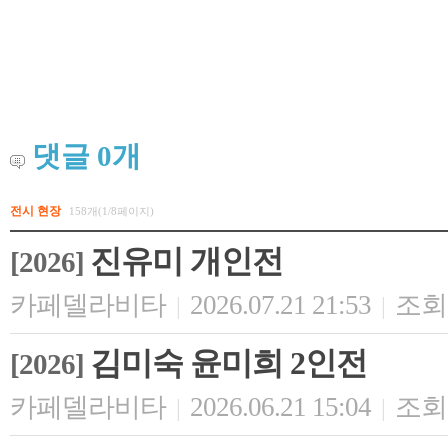
댓글
0
개
전시 현장
158개(1/8페이지)
진유미 개인전
[2026]
카페델라비타
2026.07.21 21:53
조회 
|
|
김미숙 윤미희 2인전
[2026]
카페델라비타
2026.06.21 15:04
조회 
|
|