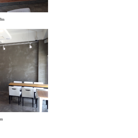
.8m
m